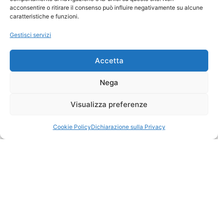
responsabilmente
, guidando il nostro
acconsentire o ritirare il consenso può influire negativamente su alcune
caratteristiche e funzioni.
lavoro
giorno dopo giorno
.
Gestisci servizi
Scopri Di Più
Accetta
Nega
Visualizza preferenze
Cookie Policy
Dichiarazione sulla Privacy