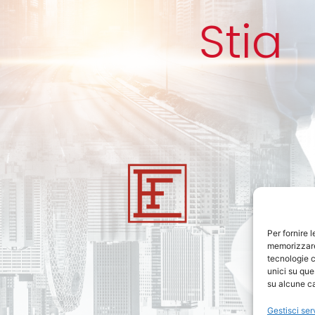
S
t
i
a
Per fornire 
memorizzare 
tecnologie c
unici su que
su alcune ca
Gestisci ser