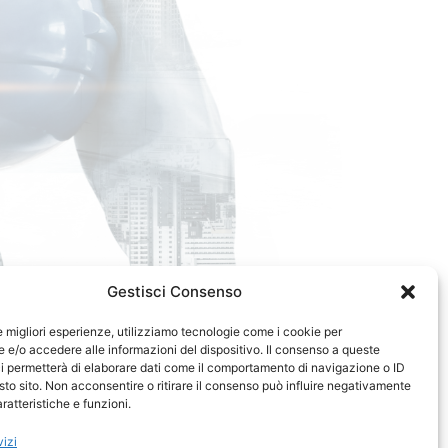
m
o
A
r
r
i
v
a
n
d
o
Gestisci Consenso
le migliori esperienze, utilizziamo tecnologie come i cookie per
e/o accedere alle informazioni del dispositivo. Il consenso a queste
i permetterà di elaborare dati come il comportamento di navigazione o ID
sto sito. Non acconsentire o ritirare il consenso può influire negativamente
ratteristiche e funzioni.
vizi